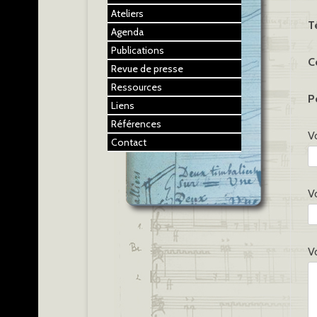
Ateliers
T
Agenda
Publications
C
Revue de presse
Ressources
P
Liens
Références
V
Contact
V
V