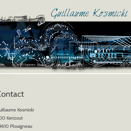
Contact
uillaume Kosmicki
00 Kerizout
9610 Plouigneau